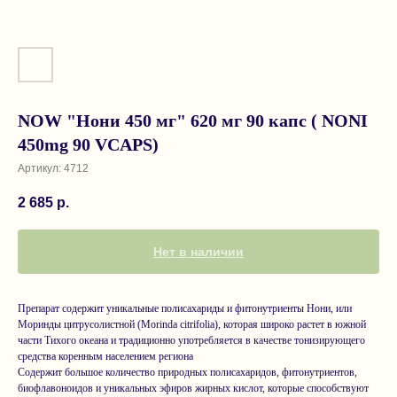
NOW "Нони 450 мг" 620 мг 90 капс ( NONI
450mg 90 VCAPS)
Артикул:
4712
2 685
р.
Нет в наличии
Препарат содержит уникальные полисахариды и фитонутриенты Нони, или
Моринды цитрусолистной (Morinda citrifolia), которая широко растет в южной
части Тихого океана и традиционно употребляется в качестве тонизирующего
средства коренным населением региона
Содержит большое количество природных полисахаридов, фитонутриентов,
биофлавоноидов и уникальных эфиров жирных кислот, которые способствуют