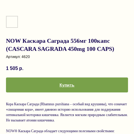
NOW Каскара Саграда 556мг 100капс
(CASCARA SAGRADA 450mg 100 CAPS)
Артикул:
4620
1 505
р.
Купить
Кора Каскара Саграда (Rhamnus purshiana – особый вид крушины), что означает
«священная кора», имеет давнюю историю использования для поддержания
оптимальной моторики кишечника. Является мягким природным слабительным.
Не вызывает атонии кишечника.
NOW® Каскара Саграда обладает следующими полезными свойствами: