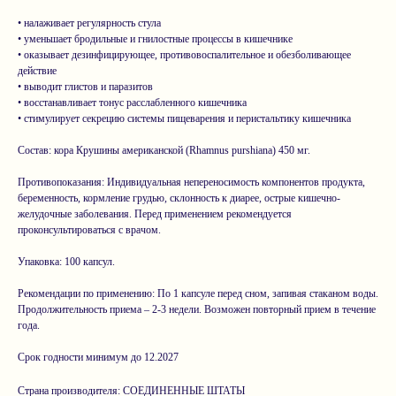
• налаживает регулярность стула
• уменьшает бродильные и гнилостные процессы в кишечнике
• оказывает дезинфицирующее, противовоспалительное и обезболивающее
действие
• выводит глистов и паразитов
• восстанавливает тонус расслабленного кишечника
• стимулирует секрецию системы пищеварения и перистальтику кишечника
Состав: кора Крушины американской (Rhamnus purshiana) 450 мг.
Противопоказания: Индивидуальная непереносимость компонентов продукта,
беременность, кормление грудью, склонность к диарее, острые кишечно-
желудочные заболевания. Перед применением рекомендуется
проконсультироваться с врачом.
Упаковка: 100 капсул.
Рекомендации по применению: По 1 капсуле перед сном, запивая стаканом воды.
Продолжительность приема – 2-3 недели. Возможен повторный прием в течение
года.
Срок годности минимум до 12.2027
Страна производителя: СОЕДИНЕННЫЕ ШТАТЫ