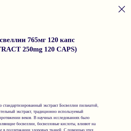
веллии 765мг 120 капс
RACT 250mg 120 CAPS)
о стандартизированный экстракт Босвеллии пильчатой,
тительный экстракт, традиционно используемый
ротяжении веков. В научных исследованиях было
авляющие босвеллии, босвелловые кислоты, влияют на
е в поддержании здоровых тканей. С помощью этих