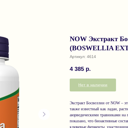
NOW Экстракт Бос
(BOSWELLIA EXT
Артикул:
4614
4 385
р.
Нет в наличии
Экстракт Босвеллии от NOW – эт
также известный как ладан, рас
аюрведическими травниками на п
показано, что биоактивные сост
ключевые ферменты, участвующи