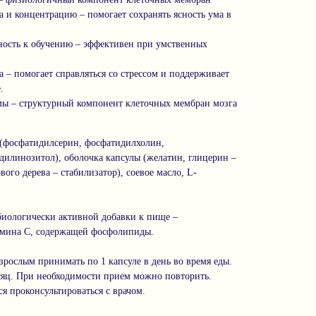
 и концентрацию – помогает сохранять ясность ума в
ность к обучению – эффективен при умственных
 – помогает справляться со стрессом и поддерживает
.
мы – структурный компонент клеточных мембран мозга
 (фосфатидилсерин, фосфатидилхолин,
илинозитол), оболочка капсулы (желатин, глицерин –
вого дерева – стабилизатор), соевое масло, L-
 биологически активной добавки к пище –
амина С, содержащей фосфолипиды.
рослым принимать по 1 капсуле в день во время еды.
сяц. При необходимости прием можно повторить.
я проконсультироваться с врачом.