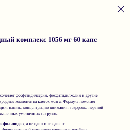
ый комплекс 1056 мг 60 капс
четает фосфатидилсерин, фосфатидилхолин и другие
одные компоненты клеток мозга. Формула помогает
ции, память, концентрацию внимания и здоровье нервной
овышенных умственных нагрузок.
осфолипидов
, а не один ингредиент.
 физиологичный компонент клеточных мембран