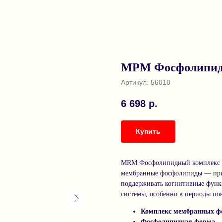
МРМ Фосфолипидн
Артикул:
56010
6 698
р.
Купить
MRM Фосфолипидный комплекс со
мембранные фосфолипиды — прир
поддерживать когнитивные функ
системы, особенно в периоды п
Комплекс мембранных ф
Фосфолипидная форма
—