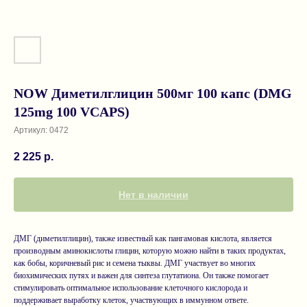
NOW Диметилглицин 500мг 100 капс (DMG
125mg 100 VCAPS)
Артикул:
0472
2 225
р.
Нет в наличии
ДМГ (диметилглицин), также известный как пангамовая кислота, является
производным аминокислоты глицин, которую можно найти в таких продуктах,
как бобы, коричневый рис и семена тыквы. ДМГ участвует во многих
биохимических путях и важен для синтеза глутатиона. Он также помогает
стимулировать оптимальное использование клеточного кислорода и
поддерживает выработку клеток, участвующих в иммунном ответе.