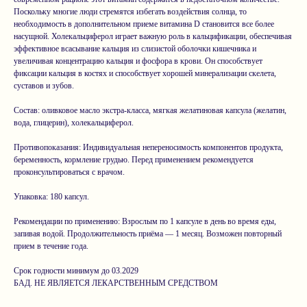
Поскольку многие люди стремятся избегать воздействия солнца, то
необходимость в дополнительном приеме витамина D становится все более
насущной. Холекальциферол играет важную роль в кальцификации, обеспечивая
эффективное всасывание кальция из слизистой оболочки кишечника и
увеличивая концентрацию кальция и фосфора в крови. Он способствует
фиксации кальция в костях и способствует хорошей минерализации скелета,
суставов и зубов.
Состав: оливковое масло экстра-класса, мягкая желатиновая капсула (желатин,
вода, глицерин), холекальциферол.
Противопоказания: Индивидуальная непереносимость компонентов продукта,
беременность, кормление грудью. Перед применением рекомендуется
проконсультироваться с врачом.
Упаковка: 180 капсул.
Рекомендации по применению: Взрослым по 1 капсуле в день во время еды,
запивая водой. Продолжительность приёма — 1 месяц. Возможен повторный
прием в течение года.
Срок годности минимум до 03.2029
БАД. НЕ ЯВЛЯЕТСЯ ЛЕКАРСТВЕННЫМ СРЕДСТВОМ