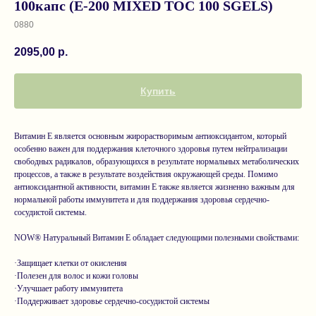
100капс (E-200 MIXED TOC 100 SGELS)
0880
2095,00
р.
Купить
Витамин Е является основным жирорастворимым антиоксидантом, который
особенно важен для поддержания клеточного здоровья путем нейтрализации
свободных радикалов, образующихся в результате нормальных метаболических
процессов, а также в результате воздействия окружающей среды. Помимо
антиоксидантной активности, витамин Е также является жизненно важным для
нормальной работы иммунитета и для поддержания здоровья сердечно-
сосудистой системы.
NOW® Натуральный Витамин Е обладает следующими полезными свойствами:
·Защищает клетки от окисления
·Полезен для волос и кожи головы
·Улучшает работу иммунитета
·Поддерживает здоровье сердечно-сосудистой системы