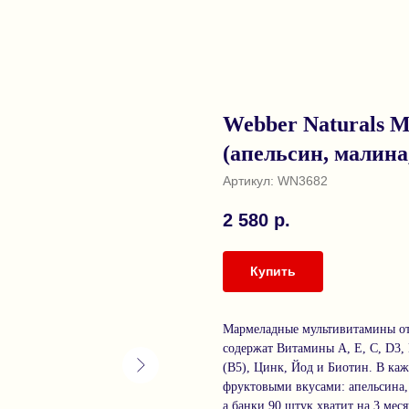
Webber Naturals 
(апельсин, малина
Артикул:
WN3682
2 580
р.
Купить
Мармеладные мультивитамины о
содержат Витамины А, Е, С, D3,
(B5), Цинк, Йод и Биотин. В ка
фруктовыми вкусами: апельсина,
а банки 90 штук хватит на 3 меся