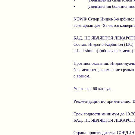
• уменьшения симптомов ме
• уменьшения болезненности
NOW® Супер Индол-3-карбинол н
вегетарианцам. Является кошерн
БАД. НЕ ЯВЛЯЕТСЯ ЛЕКАРС
Состав: Индол-3-Карбинол (I3C) 
usitatissimum) (оболочка семени) 
Противопоказания: Индивидуаль
беременность, кормление грудью
с врачом.
Упаковка: 60 капсул.
Рекомендации по применению: Взр
Срок годности минимум до 10.2
БАД. НЕ ЯВЛЯЕТСЯ ЛЕКАРС
Страна производителя: СОЕ