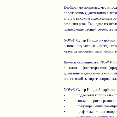
Необходимо понимать, что индол
определенных, достаточно высок
диета с высоким содержанием ов
развития рака. Так, одно из исс
потребление овощей семейства к
NOW® Супер Индол-3-карбинол –
основе натуральных ингредиенто
является профилактикой мастопа
Важной особенностью NOW® Супе
лигнанов – фитоэстрогенов (при
доказанным действием в отношен
и состояний, которые сопровож
NOW® Супер Индол-3-карбинол р
• поддержки гормонального б
• снижения риска развития п
• предотвращения формиров
• профилактики остеопороз