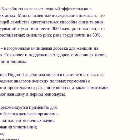
-3-карбинол оказывает нужный эффект только в
их дозах. Многочисленные исследования показали, что
ощей семейства крестоцветных способна снизить риск
ледований с участием почти 3000 женщин показало, что
рестоцветных снизило риск рака груди почти на 50%.
 негормональная пищевая добавка для женщин на
в. Сохраняет и поддерживает здоровье молочных желез,
тии и липомы.
р Индол-3-карбинола является наличие в его составе
родных аналогов женских половых гормонов) с
ии профилактики рака, остеопороза, а также симптомов
дают женщину в период менопаузы.
екомендуется применять для:
аланса женского организма;
атологий молочных желез;
ания уплотнений;
а,