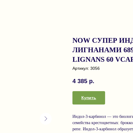
NOW СУПЕР ИНД
ЛИГНАНАМИ 689мг
LIGNANS 60 VCAP
Артикул:
3056
4 385
р.
Купить
Индол-3-карбинол — это биологи
семейства крестоцветных: брокко
репе. Индол-3-карбинол образует