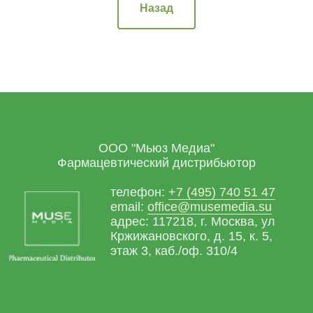
Назад
ООО "Мьюз Медиа"
Фармацевтический дистрибьютор
телефон:
+7 (495) 740 51 47
email:
office@musemedia.su
адрес: 117218, г. Москва, ул
Кржижановского, д. 15, к. 5,
этаж 3, каб./оф. 310/4
Хотите узнать больше о нашей
продукции?
Подписывайтесь на нашу группу в ВК
Мьюз Медиа — территория здоровья
!
Оферта
Политика конфединциальности
2017-2026 Ⓒ MUSE MEDIA LLC
Разработка сайта
AidakovaDesign