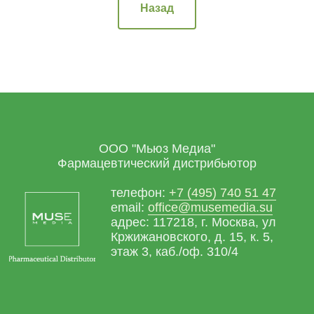
Назад
ООО "Мьюз Медиа"
Фармацевтический дистрибьютор
телефон:
+7 (495) 740 51 47
email:
office@musemedia.su
адрес: 117218, г. Москва, ул
Кржижановского, д. 15, к. 5,
этаж 3, каб./оф. 310/4
Хотите узнать больше о нашей
продукции?
Подписывайтесь на нашу группу в ВК
Мьюз Медиа — территория здоровья
!
Оферта
Политика конфединциальности
2017-2026 Ⓒ MUSE MEDIA LLC
Разработка сайта
AidakovaDesign